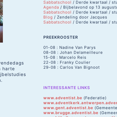
Sabbatschool
/ Derde kwartaal / st
Agenda
/ Bijbelavond op 13 august
Sabbatschool
/ Derde kwartaal / st
Blog
/ Zendeling door Jacques
Sabbatschool
/ Derde kwartaal / st
PREEKROOSTER
01-08 : Nadine Van Parys
08-08 : Johan Delameilleure
15-08 : Marcelo Reis
22-08 : Franky Coulier
evendedags
29-08 : Carlos Van Bignoot
n harte
ijbelstudies
n.
INTERESSANTE LINKS
www.adventist.be
(Federatie)
www.adventkerk.antwerpen.adven
www.gent.adventist.be
(Gemeente
www.brugge.adventist.be
(Gemeen