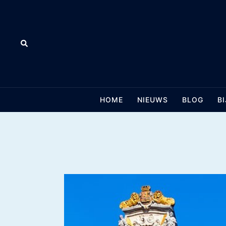
Skip
to
content
Search
HOME
NIEUWS
BLOG
B