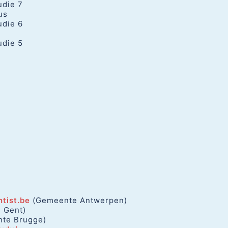
udie 7
us
udie 6
udie 5
tist.be
(Gemeente Antwerpen)
 Gent)
te Brugge)