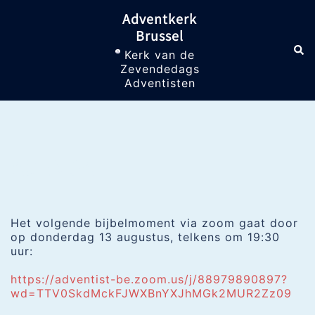
Skip
Adventkerk
to
Brussel
content
Sea
Toggle
Kerk van de
menu
Zevendedags
Adventisten
AGENDA
Het volgende bijbelmoment via zoom gaat door
op donderdag 13 augustus, telkens om 19:30
uur:
https://adventist-be.zoom.us/j/88979890897?
wd=TTV0SkdMckFJWXBnYXJhMGk2MUR2Zz09