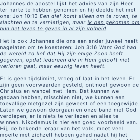
Johannes de apostel lijkt het advies van zijn Heer
ter harte te hebben genomen en hij deelde het met
ons: Joh 10:10
Een dief komt alleen om te roven, te
slachten en te vernietigen, maar
Ik ben gekomen om
hun het leven te geven in al zijn volheid
.
Het is ook Johannes die ons een ander juweel heeft
nagelaten om te koesteren: Joh 3:16
Want God had
de wereld zo lief dat Hij zijn enige Zoon heeft
gegeven, opdat iedereen die in Hem gelooft niet
verloren gaat, maar eeuwig leven heeft.
Er is geen tijdslimiet, vroeg of laat in het leven. Er
zijn geen voorwaarden gesteld, ontmoet gewoon de
Christus en wandel met Hem. Dat kunnen we
gedaan hebben, misschien niet, we kunnen een
toevallige metgezel zijn geweest of een toegewijde.
Laten we gewoon doorgaan en onze band met God
verdiepen, er is niets te verliezen en alles te
winnen. Nikodemus is hier een goed voorbeeld van.
Hij, de bekende leraar van het volk, moet veel
moeite met zichzelf hebben gehad nadat hij het