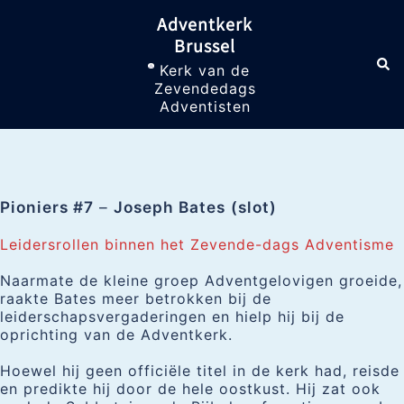
Skip
Adventkerk
to
Brussel
content
Sea
Toggle
Kerk van de
menu
Zevendedags
Adventisten
Pioniers #7
–
Joseph Bates
(slot)
Leidersrollen binnen het Zevende-dags Adventisme
Naarmate de kleine groep Adventgelovigen groeide,
raakte Bates meer betrokken bij de
leiderschapsvergaderingen en hielp hij bij de
oprichting van de Adventkerk.
Hoewel hij geen officiële titel in de kerk had, reisde
en predikte hij door de hele oostkust. Hij zat ook