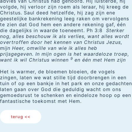
advies van Christus had gehoord. Hij luisterde, hij
volgde, hij verloor zijn roem als leraar, hij kreeg de
Christus. Saul deed hetzelfde, hij zag zijn ene
geestelijke bankrekening leeg raken om vervolgens
te zien dat God hem een andere rekening gaf, één
die dagelijks in waarde toeneemt. Ph 3:8
Sterker
nog, alles beschouw ik als verlies, want alles wordt
overtroffen door het kennen van Christus Jezus,
mijn Heer, omwille van wie ik alles heb
prijsgegeven. In mijn ogen is het waardeloze troep,
9
want ik wil Christus winnen
en één met Hem zijn
Het is warmer, de bloemen bloeien, de vogels
zingen, laten we wat stille tijd doorbrengen in een
tuin of op een bankje in het park en onze gedachten
laten gaan over God die geduldig wacht om ons
gemoedsrust te schenken en eindeloze hoop op een
fantastische toekomst met Hem.
terug <<