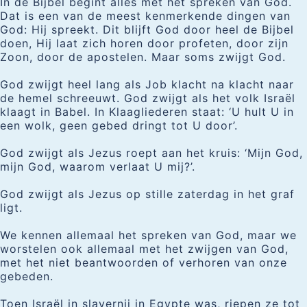
In de Bijbel begint alles met het spreken van God.
Dat is een van de meest kenmerkende dingen van
God: Hij spreekt. Dit blijft God door heel de Bijbel
doen, Hij laat zich horen door profeten, door zijn
Zoon, door de apostelen. Maar soms zwijgt God.
God zwijgt heel lang als Job klacht na klacht naar
de hemel schreeuwt. God zwijgt als het volk Israël
klaagt in Babel. In Klaagliederen staat: ‘U hult U in
een wolk, geen gebed dringt tot U door’.
God zwijgt als Jezus roept aan het kruis: ‘Mijn God,
mijn God, waarom verlaat U mij?’.
God zwijgt als Jezus op stille zaterdag in het graf
ligt.
We kennen allemaal het spreken van God, maar we
worstelen ook allemaal met het zwijgen van God,
met het niet beantwoorden of verhoren van onze
gebeden.
Toen Israël in slavernij in Egypte was, riepen ze tot