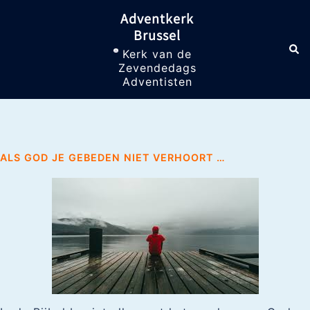
Skip
Adventkerk
to
Brussel
content
Sea
Toggle
Kerk van de
menu
Zevendedags
Adventisten
ALS GOD JE GEBEDEN NIET VERHOORT …