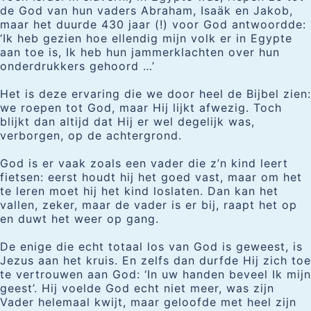
de God van hun vaders Abraham, Isaäk en Jakob,
maar het duurde 430 jaar (!) voor God antwoordde:
‘Ik heb gezien hoe ellendig mijn volk er in Egypte
aan toe is, Ik heb hun jammerklachten over hun
onderdrukkers gehoord …’
Het is deze ervaring die we door heel de Bijbel zien:
we roepen tot God, maar Hij lijkt afwezig. Toch
blijkt dan altijd dat Hij er wel degelijk was,
verborgen, op de achtergrond.
God is er vaak zoals een vader die z’n kind leert
fietsen: eerst houdt hij het goed vast, maar om het
te leren moet hij het kind loslaten. Dan kan het
vallen, zeker, maar de vader is er bij, raapt het op
en duwt het weer op gang.
De enige die echt totaal los van God is geweest, is
Jezus aan het kruis. En zelfs dan durfde Hij zich toe
te vertrouwen aan God: ‘In uw handen beveel Ik mijn
geest’. Hij voelde God echt niet meer, was zijn
Vader helemaal kwijt, maar geloofde met heel zijn