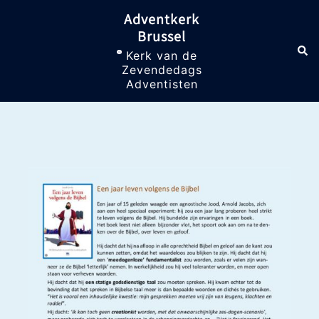
Skip
Adventkerk
to
Brussel
content
Sea
Toggle
Kerk van de
menu
Zevendedags
Adventisten