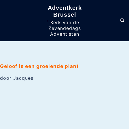
Skip
Adventkerk
to
content
Brussel
Sea
Toggle
Kerk van de
menu
Zevendedags
Adventisten
Geloof is een groeiende plant
door Jacques