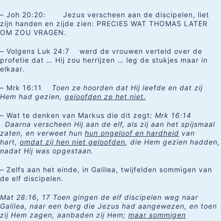
– Joh 20:20: Jezus verscheen aan de discipelen, liet
zijn handen en zijde zien: PRECIES WAT THOMAS LATER
OM ZOU VRAGEN.
– Volgens Luk 24:7 werd de vrouwen verteld over de
profetie dat … Hij zou herrijzen … leg de stukjes maar in
elkaar.
– Mrk 16:11
Toen ze hoorden dat Hij leefde en dat zij
Hem had gezien,
geloofden ze het niet.
– Wat te denken van Markus die dit zegt:
Mrk 16:14
Daarna verscheen Hij aan de elf, als zij aan het spijsmaal
zaten, en verweet hun
hun ongeloof en hardheid
van
hart,
omdat zij hen niet geloofden
, die Hem gezien hadden,
nadat Hij was opgestaan.
– Zelfs aan het einde, in Galilea, twijfelden sommigen van
de elf discipelen.
Mat 28:16, 17 Toen gingen de elf discipelen weg naar
Galilea, naar een berg die Jezus had aangewezen, en toen
zij Hem zagen, aanbaden zij Hem;
maar sommigen