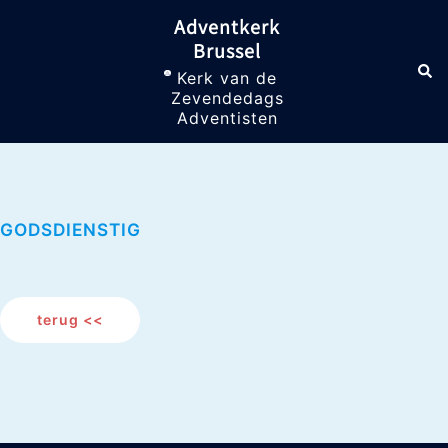
Skip
Adventkerk
to
Brussel
content
Sea
Toggle
Kerk van de
menu
Zevendedags
Adventisten
GODSDIENSTIG
terug <<