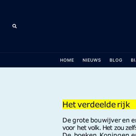
Skip
to
content
Search
HOME
NIEUWS
BLOG
B