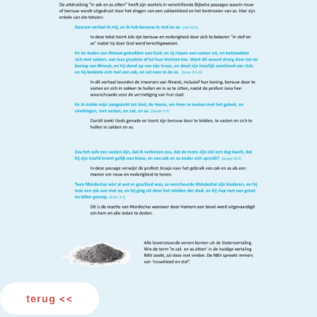
terug <<