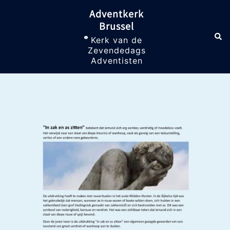
Skip
Adventkerk
to
Brussel
content
Sea
Toggle
Kerk van de
menu
Zevendedags
Adventisten