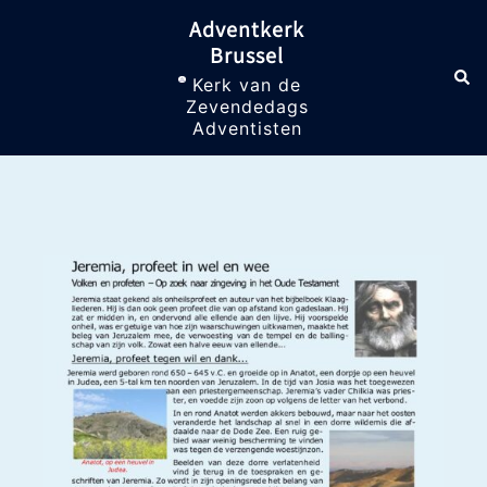
Skip
Adventkerk
to
Brussel
content
Sea
Toggle
Kerk van de
menu
Zevendedags
Adventisten