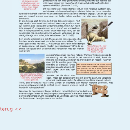
terug <<