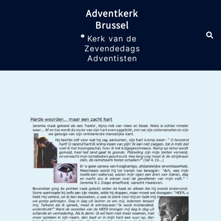
Skip
Adventkerk
to
Brussel
content
Sea
Toggle
Kerk van de
menu
Zevendedags
Adventisten