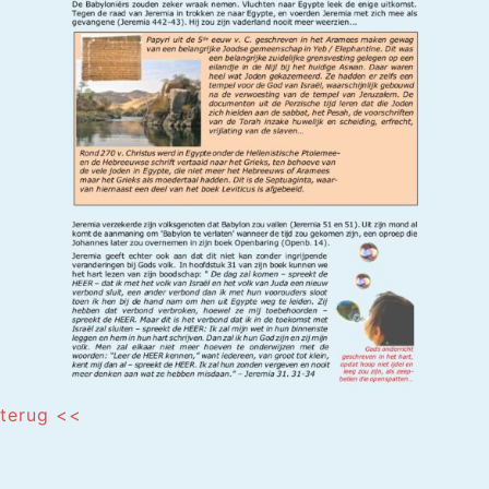
terug <<