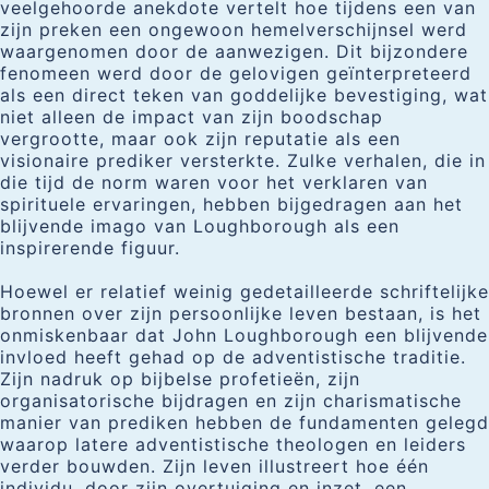
veelgehoorde anekdote vertelt hoe tijdens een van
zijn preken een ongewoon hemelverschijnsel werd
waargenomen door de aanwezigen. Dit bijzondere
fenomeen werd door de gelovigen geïnterpreteerd
als een direct teken van goddelijke bevestiging, wat
niet alleen de impact van zijn boodschap
vergrootte, maar ook zijn reputatie als een
visionaire prediker versterkte. Zulke verhalen, die in
die tijd de norm waren voor het verklaren van
spirituele ervaringen, hebben bijgedragen aan het
blijvende imago van Loughborough als een
inspirerende figuur.
Hoewel er relatief weinig gedetailleerde schriftelijke
bronnen over zijn persoonlijke leven bestaan, is het
onmiskenbaar dat John Loughborough een blijvende
invloed heeft gehad op de adventistische traditie.
Zijn nadruk op bijbelse profetieën, zijn
organisatorische bijdragen en zijn charismatische
manier van prediken hebben de fundamenten gelegd
waarop latere adventistische theologen en leiders
verder bouwden. Zijn leven illustreert hoe één
individu, door zijn overtuiging en inzet, een