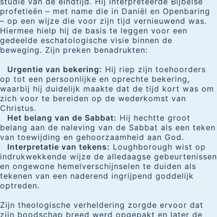
studie van de eindtijd. Hij interpreteerde Bijbelse
profetieën – met name die in Daniël en Openbaring
– op een wijze die voor zijn tijd vernieuwend was.
Hiermee hielp hij de basis te leggen voor een
gedeelde eschatologische visie binnen de
beweging. Zijn preken benadrukten:
Urgentie van bekering:
Hij riep zijn toehoorders
op tot een persoonlijke en oprechte bekering,
waarbij hij duidelijk maakte dat de tijd kort was om
zich voor te bereiden op de wederkomst van
Christus.
Het belang van de Sabbat:
Hij hechtte groot
belang aan de naleving van de Sabbat als een teken
van toewijding en gehoorzaamheid aan God.
Interpretatie van tekens:
Loughborough wist op
indrukwekkende wijze de alledaagse gebeurtenissen
en ongewone hemelverschijnselen te duiden als
tekenen van een naderend ingrijpend goddelijk
optreden.
Zijn theologische verheldering zorgde ervoor dat
zijn boodschap breed werd opgepakt en later de