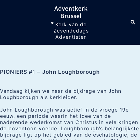
Skip
Adventkerk
to
Brussel
content
Sea
Toggle
Kerk van de
menu
Zevendedags
Adventisten
PIONIERS #
1 –
John Loughborough
Vandaag kijken we naar de bijdrage van John
Loughborough als kerkleider.
John Loughborough was actief in de vroege 19e
eeuw, een periode waarin het idee van de
naderende wederkomst van Christus in vele kringen
de boventoon voerde. Loughborough’s belangrijkste
bijdrage ligt op het gebied van de eschatologie, de