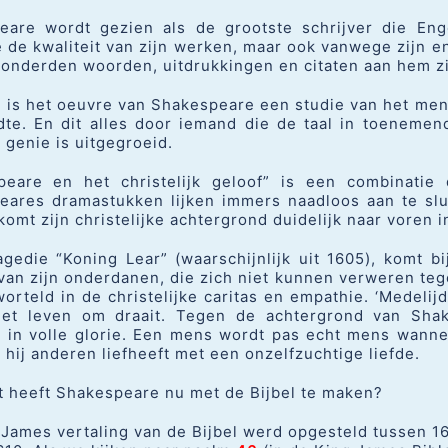
eare wordt gezien als de grootste schrijver die Enge
de kwaliteit van zijn werken, maar ook vanwege zijn e
onderden woorden, uitdrukkingen en citaten aan hem zij
l is het oeuvre van Shakespeare een studie van het me
dte. En dit alles door iemand die de taal in toenemen
 genie is uitgegroeid.
peare en het christelijk geloof” is een combinatie
eares dramastukken lijken immers naadloos aan te slui
komt zijn christelijke achtergrond duidelijk naar voren i
agedie “Koning Lear” (waarschijnlijk uit 1605), komt 
 van zijn onderdanen, die zich niet kunnen verweren tege
orteld in de christelijke caritas en empathie. ‘Medelijd
het leven om draait. Tegen de achtergrond van Shak
 in volle glorie. Een mens wordt pas echt mens wanne
hij anderen liefheeft met een onzelfzuchtige liefde.
 heeft Shakespeare nu met de Bijbel te maken?
James vertaling van de Bijbel werd opgesteld tussen 1