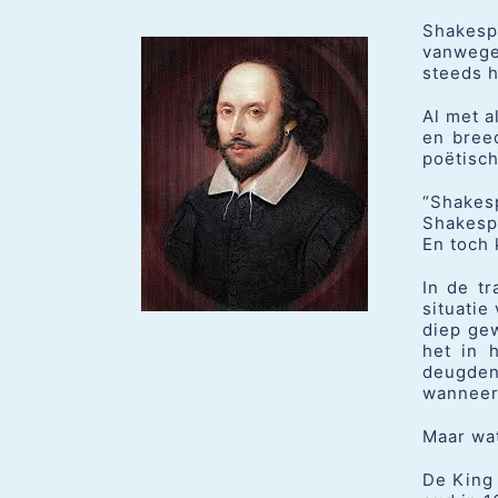
Shakesp
vanwege 
steeds h
Al met a
en bree
poëtisch
“Shakes
Shakesp
En toch 
In de tr
situatie
diep gew
het in 
deugden
wanneer 
Maar wat
De King 