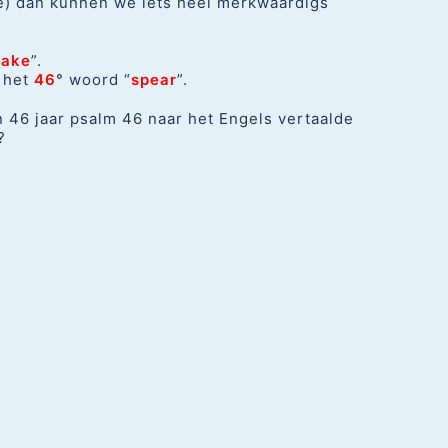
e) dan kunnen we iets heel merkwaardigs
hake
”.
s het
46
° woord “
spear
”.
 46 jaar psalm 46 naar het Engels vertaalde
?