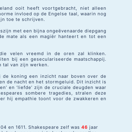
land ooit heeft voortgebracht, niet alleen
norme invloed op de Engelse taal, waarin nog
n toe te schrijven.
nszijn met een bijna ongeëvenaarde diepgang
de mate als een magiër hanteert en tot een
 die velen vreemd in de oren zal klinken.
ten bij een geseculariseerde maatschappij.
n tal van zijn werken.
bij de koning een inzicht naar boven over de
n de nacht en het stormgeluid. Dit inzicht is
en’ en ‘liefde’ zijn de cruciale deugden waar
espeares sombere tragedies, stralen deze
er hij empathie toont voor de zwakkeren en
604 en 1611. Shakespeare zelf was
46
jaar