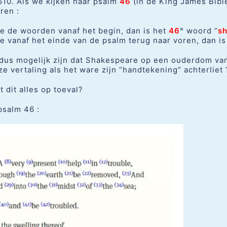
610. Als we kijken naar psalm
46
(in de King James Bibl
ren :
e de woorden vanaf het begin, dan is het
46
° woord “
s
e vanaf het einde van de psalm terug naar voren, dan i
dus mogelijk zijn dat Shakespeare op een ouderdom van
ze vertaling als het ware zijn “handtekening” achterliet 
t dit alles op toeval?
psalm 46 :