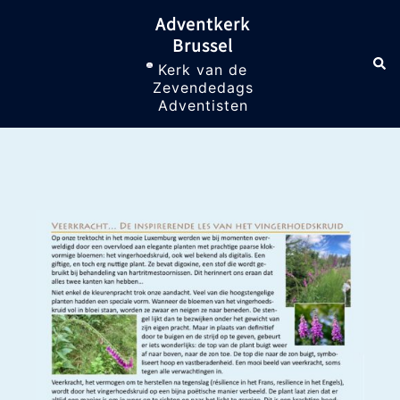
Skip
Adventkerk
to
Brussel
content
Sea
Toggle
Kerk van de
menu
Zevendedags
Adventisten