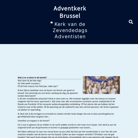
Skip
Adventkerk
to
Brussel
content
Sea
Toggle
Kerk van de
menu
Zevendedags
Adventisten