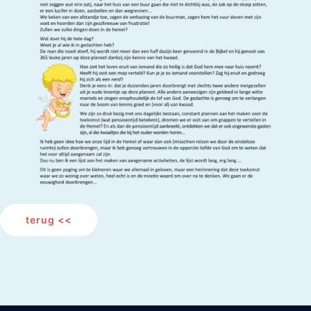
terug <<