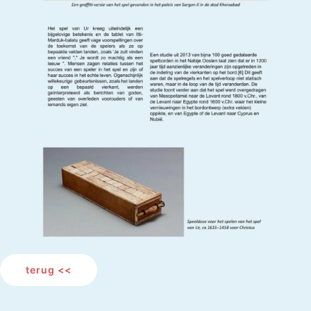
terug <<