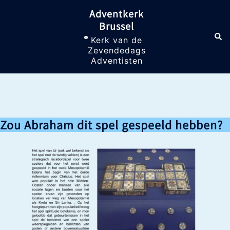
Skip
Adventkerk
to
Brussel
content
Sea
Toggle
Kerk van de
menu
Zevendedags
Adventisten
Zou Abraham dit spel gespeeld hebben?