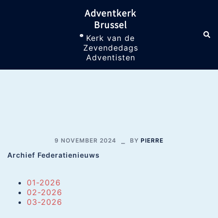
Skip
Adventkerk
to
Brussel
content
Sea
Toggle
Kerk van de
menu
Zevendedags
Adventisten
Archief Federatienieuws
9 NOVEMBER 2024
BY
PIERRE
Archief Federatienieuws
01-2026
02-2026
03-2026