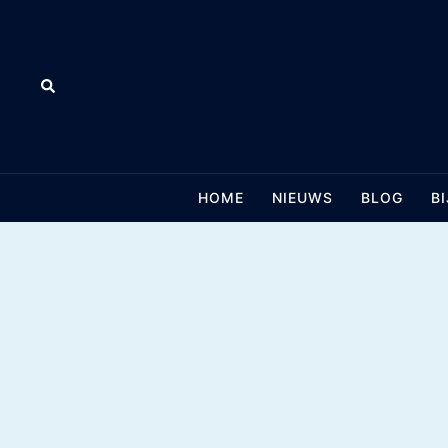
Skip
to
content
Search
HOME
NIEUWS
BLOG
B