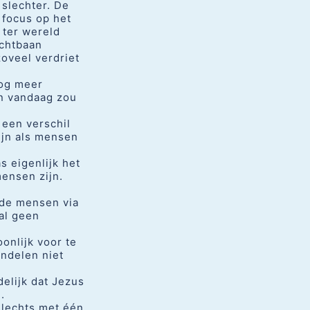
slechter. De
 focus op het
 ter wereld
achtbaan
zoveel verdriet
nog meer
en vandaag zou
 een verschil
ijn als mensen
 eigenlijk het
ensen zijn.
n de mensen via
al geen
onlijk voor te
andelen niet
elijk dat Jezus
.
slechts met één