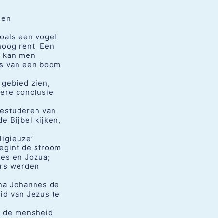
 en
zoals een vogel
hoog rent. Een
l kan men
rs van een boom
 gebied zien,
dere conclusie
bestuderen van
e Bijbel kijken,
ligieuze’
begint de stroom
zes en Jozua;
ers werden
rna Johannes de
id van Jezus te
ft de mensheid