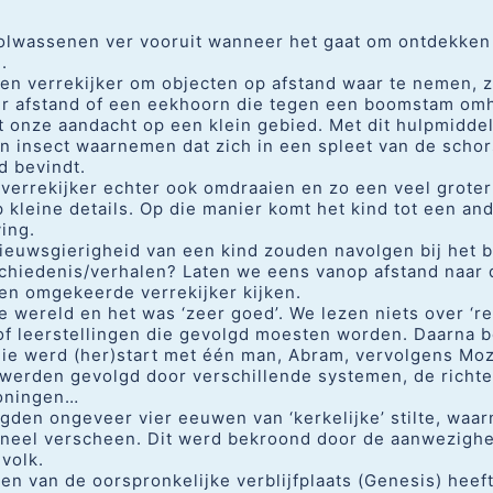
volwassenen ver vooruit wanneer het gaat om ontdekken
.
en verrekijker om objecten op afstand waar te nemen, 
er afstand of een eekhoorn die tegen een boomstam om
ht onze aandacht op een klein gebied. Met dit hulpmidde
en insect waarnemen dat zich in een spleet van de scho
d bevindt.
 verrekijker echter ook omdraaien en zo een veel groter
 kleine details. Op die manier komt het kind tot een an
ing.
nieuwsgierigheid van een kind zouden navolgen bij het 
chiedenis/verhalen? Laten we eens vanop afstand naar d
en omgekeerde verrekijker kijken.
 wereld en het was ‘zeer goed’. We lezen niets over ‘re
of leerstellingen die gevolgd moesten worden. Daarna 
die werd (her)start met één man, Abram, vervolgens Mo
 werden gevolgd door verschillende systemen, de richt
oningen…
gden ongeveer vier eeuwen van ‘kerkelijke’ stilte, waa
oneel verscheen. Dit werd bekroond door de aanwezighe
volk.
ten van de oorspronkelijke verblijfplaats (Genesis) hee