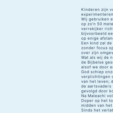
Kinderen zijn 
experimenteren
Wij gebruiken e
op zo’n 50 met
verrekijker ric
bijvoorbeeld e
op enige afstan
Een kind zal de
zonder focus op
over zijn omgev
Wat als wij de 
de Bijbelse ges
alsof we door e
God schiep onze
verplichtingen 
van het leven; 
de aartsvaders
gevolgd door k
Na Maleachi vol
Doper op het t
midden van het 
Sinds het verla