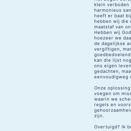
klein verboden 
harmonieus same
heeft er baat b
hebben wij die 
maatstaf van o
Hebben wij Gods
hoezeer we daar
de dagelijkse a
vergiftigen, m
goedbedoelende 
kan die lijst n
ons eigen leve
gedachten, maa
eenvoudigweg o
Onze oplossing 
voegen om miss
waarin we sche
regels en voors
gehoorzaamheid
zijn.
Overtuigd? Ik b