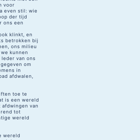
n voor
 even stil: wie
op der tijd
or ons een
ok klinkt, en
s betrokken bij
nen, ons milieu
n we kunnen
 Ieder van ons
id gegeven om
emens in
pad afdwalen,
ften toe te
t is een wereld
t afdwingen van
urend tot
tige wereld
e wereld