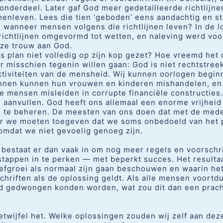
onderdeel. Later gaf God meer gedetailleerde richtlijne
nleven. Lees die tien ‘geboden’ eens aandachtig en sta
ij wanneer mensen volgens die richtlijnen leven? In de lo
richtlijnen omgevormd tot wetten, en naleving werd vo
nze trouw aan God.
 plan niet volledig op zijn kop gezet? Hoe vreemd het o
 misschien tegenin willen gaan: God is niet rechtstreek
ctiviteiten van de mensheid. Wij kunnen oorlogen begin
annen kunnen hun vrouwen en kinderen mishandelen, e
mensen misleiden in corrupte financiële constructies.
og aanvullen. God heeft ons allemaal een enorme vrijhe
n te beheren. De meesten van ons doen dat met de med
r we moeten toegeven dat we soms onbedoeld van het 
mdat we niet gevoelig genoeg zijn.
bestaat er dan vaak in om nog meer regels en voorschri
tappen in te perken — met beperkt succes. Het resultaa
efgroei als normaal zijn gaan beschouwen en waarin he
chriften als de oplossing geldt. Als alle mensen voortd
 gedwongen konden worden, wat zou dit dan een prach
etwijfel het. Welke oplossingen zouden wij zelf aan dez