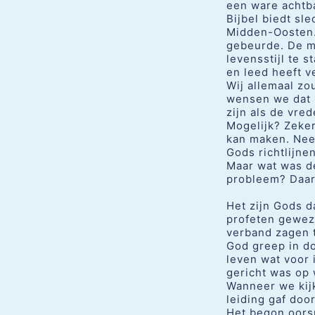
een ware achtb
Bijbel biedt sl
Midden-Oosten. 
gebeurde. De m
levensstijl te 
en leed heeft v
Wij allemaal z
wensen we dat 
zijn als de vre
Mogelijk? Zeker
kan maken. Nee,
Gods richtlijne
Maar wat was d
probleem? Daar
Het zijn Gods d
profeten gewez
verband zagen 
God greep in do
leven wat voor 
gericht was op
Wanneer we kijk
leiding gaf doo
Het begon oorsp