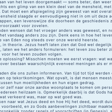
aan van het leven doorgemaakt — soms beter, dan weer 
echts een glimp van een klein deel van de mensheid, met
Dat moet een afspiegeling zijn geweest van wat overal
ensheid slaagde er eenvoudigweg niet in om uit deze 
stappen, een levenswijze die doorheen de geschiedenis 
eroorzaakt voor zovelen.
ouden wensen dat het vroeger anders was geweest, en 
het vandaag anders zou zijn. Denk eens in hoe het lev
de van Eden nog steeds over onze wereld heerste.
, in theorie. Jezus heeft laten zien dat God wel degelijk
 laten we het anders formuleren: het leven zou beter z
n voor het leven zouden volgen.
e oplossing? Misschien moeten we eerst vragen: wat was
over bestaan waarschijnlijk evenveel meningen als er m
aden die ons zullen informeren. Van tijd tot tijd werde
en op tekortkomingen. Wat opvalt, is dat mensen meest
tussen hun moeilijkheden en hun eigen gedrag.
or zelf naar onze aardse woonplaats te komen om perso
iedereen heilzaam is. Opmerkelijk daarbij is dat Gods h
 wat verkeerd was, maar op wat goed was.
en naar wat Jezus deed en hoe Hij het deed, wordt duid
r voorbeeld, en zo Gods aanbevelingen zichtbaar maakte
ronkelijk zonder regels of voorschriften (in Genesis), 