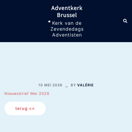
Skip
Adventkerk
to
Brussel
content
Sea
Toggle
Kerk van de
menu
Zevendedags
Adventisten
Federatienieuws 05-2026
10 MEI 2026
BY
VALÉRIE
Nieuwsbrief Mei 2026
terug <<