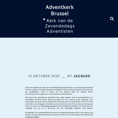
Skip
Adventkerk
to
Brussel
content
Sea
Toggle
Kerk van de
menu
Zevendedags
Adventisten
Hacking
10 OKTOBER 2025
BY
JACQUES