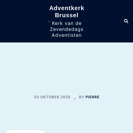
Skip
Adventkerk
to
content
Brussel
Sea
Toggle
Kerk van de
menu
Zevendedags
Adventisten
MAANDAG 03
NOVEMBER 2025
30 OKTOBER 2025
BY
PIERRE