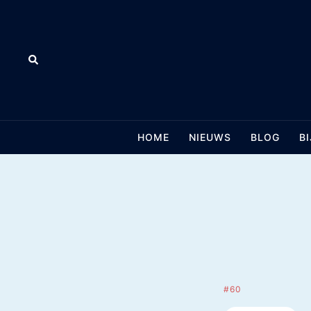
Skip
to
content
Search
HOME
NIEUWS
BLOG
B
#60