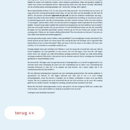
terug <<