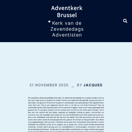
Skip
Adventkerk
to
Brussel
content
Sea
Toggle
Kerk van de
menu
Zevendedags
Adventisten
Quarentaine
21 NOVEMBER 2025
BY
JACQUES