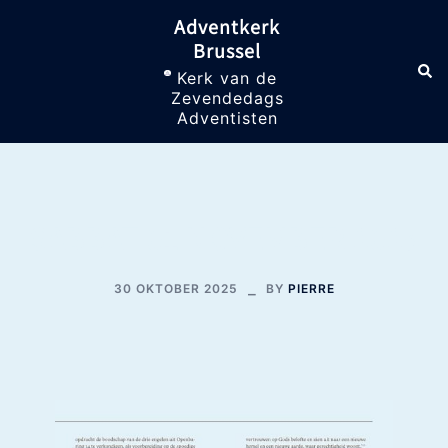
Skip
Adventkerk
to
Brussel
content
Sea
Toggle
Kerk van de
menu
Zevendedags
Adventisten
SABBAT 01 NOVEMBER 2025
30 OKTOBER 2025
BY
PIERRE