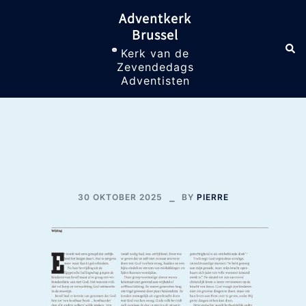
Skip
Adventkerk
to
Brussel
content
Sea
Toggle
Kerk van de
menu
Zevendedags
Adventisten
VRIJDAG 07 NOVEMBER 2025
30 OKTOBER 2025
BY
PIERRE