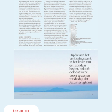
terug <<