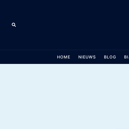
Skip
to
content
Search
HOME
NIEUWS
BLOG
B
ZO