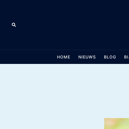
Skip
to
content
Search
HOME
NIEUWS
BLOG
B
ZO