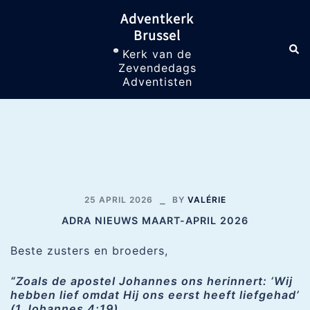
Skip
Adventkerk
to
Brussel
content
Sea
Toggle
Kerk van de
menu
Zevendedags
Adventisten
ADRA NIEUWS
25 APRIL 2026
BY
VALÉRIE
ADRA NIEUWS MAART-APRIL 2026
Beste zusters en broeders,
“Zoals de apostel Johannes ons herinnert: ‘Wij
hebben lief omdat Hij ons eerst heeft liefgehad’
(1 Johannes 4:19).